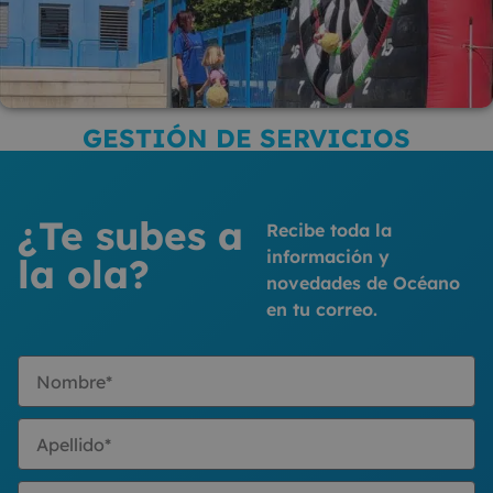
GESTIÓN DE SERVICIOS
¿Te subes a
Recibe toda la
información y
la ola?
novedades de Océano
en tu correo.