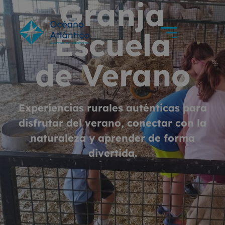
Granja
Escuela
de Verano
Experiencias rurales auténticas para
disfrutar del verano, conectar con la
naturaleza y aprender de forma
divertida.