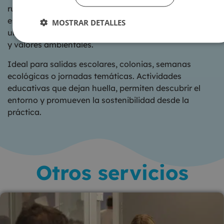
rurales, periurbanos o urbanos, nuestras experiencias
están diseñadas para que niños y adolescentes vivan
MOSTRAR DETALLES
una jornada completa llena de aprendizaje, diversión
y valores ambientales.
Ideal para salidas escolares, colonias, semanas
ecológicas o jornadas temáticas. Actividades
educativas que dejan huella, permiten descubrir el
entorno y promueven la sostenibilidad desde la
práctica.
Otros servicios