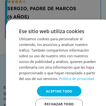





SERGIO, PADRE DE MARCOS
(6 AÑOS)
do
Muy bien organizado, el grupo pequeño y los
Ese sitio web utiliza cookies
monitores muy atentos.
Utilizamos cookies para personalizar el
contenido, los anuncios y analizar nuestro
tráfico. También compartimos información
sobre su uso de nuestro sitio con nuestros
socios de publicidad y análisis, quienes pueden
combinarla con otra información que les haya
Granja escuela para colegios,
proporcionado o que hayan recopilado a partir
centros y familias
del uso de sus servicios.
Política de privacidad
En Océano Atlántico desarrollamos programas de
ACEPTAR TODO
granja escuela que promueven el contacto con la
naturaleza, el conocimiento de los ciclos vitales y el
RECHAZAR TODO
valor del trabajo cooperativo. Adaptables a espacios