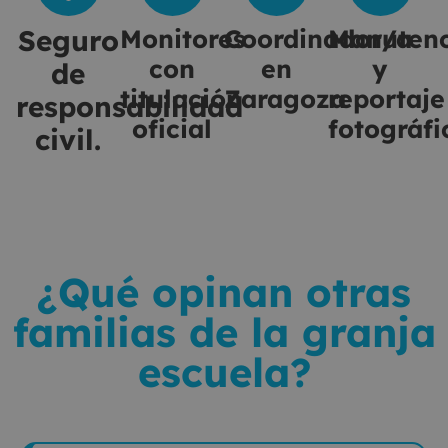
Seguro
Monitores
Coordinador/a
Manutenc
con
en
y
de
titulación
Zaragoza
reportaje
responsabilidad
oficial
fotográfi
civil.
¿Qué opinan otras
familias de la granja
escuela?