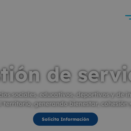
tión de servi
ios sociales, educativos, deportivos y de 
 territorio, generando bienestar, cohesión 
Solicita Información