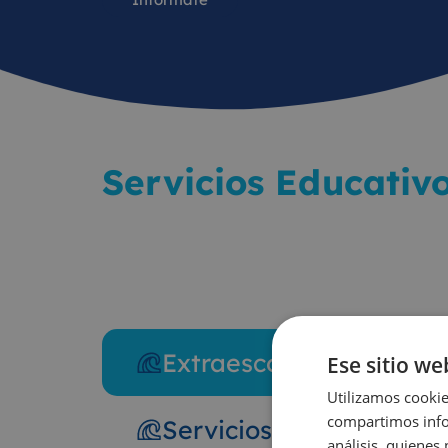
Servicios Educativ
Extraescolares
Ese sitio we
Utilizamos cookie
compartimos infor
Servicios de conciliació
análisis, quiene