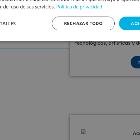
r del uso de sus servicios.
Política de privacidad
ares
TALLES
RECHAZAR TODO
ACE
Organizamos actividades e
propuestas adaptadas a cad
tecnológicas, artísticas y d