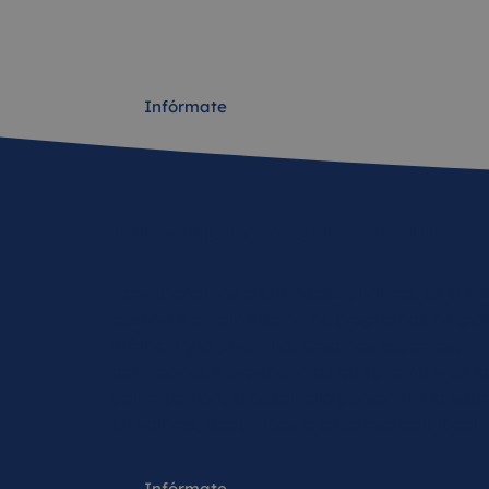
cada territorio: campus, actividades dirigidas
clubes y piscinas.
Infórmate
INFANCIA Y JUVENTUD
Acompañamos a entidades públicas en el di
gestión y dinamización de programas dirigido
infancia y la juventud. Creamos espacios,
actividades y experiencias que promueven la
participación, el desarrollo personal y la edu
en valores, adaptados a cada realidad local.
Infórmate