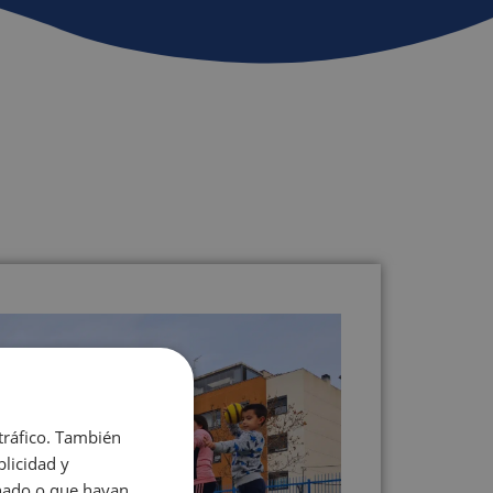
 tráfico. También
licidad y
onado o que hayan