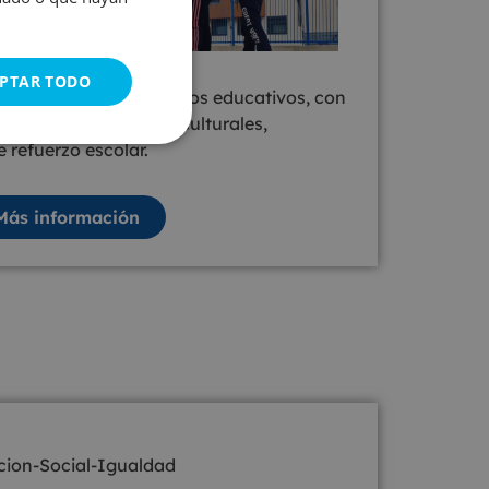
PTAR TODO
xtraescolares en centros educativos, con
a edad: deportivas, culturales,
e refuerzo escolar.
Más información