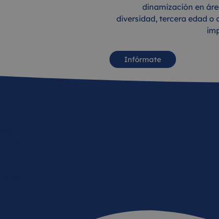
,
dinamización en ár
diversidad, tercera edad o
imp
Infórmate
seño,
s a la
cación