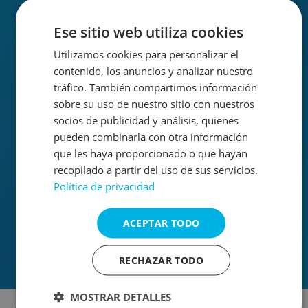
Ese sitio web utiliza cookies
Piscinas municipales
Utilizamos cookies para personalizar el
gestionadas cada año
contenido, los anuncios y analizar nuestro
tráfico. También compartimos información
+
70
sobre su uso de nuestro sitio con nuestros
socios de publicidad y análisis, quienes
pueden combinarla con otra información
que les haya proporcionado o que hayan
Años de experiencia
recopilado a partir del uso de sus servicios.
en servicios acuáticos
Política de privacidad
+
20
ACEPTAR TODO
RECHAZAR TODO
MOSTRAR DETALLES