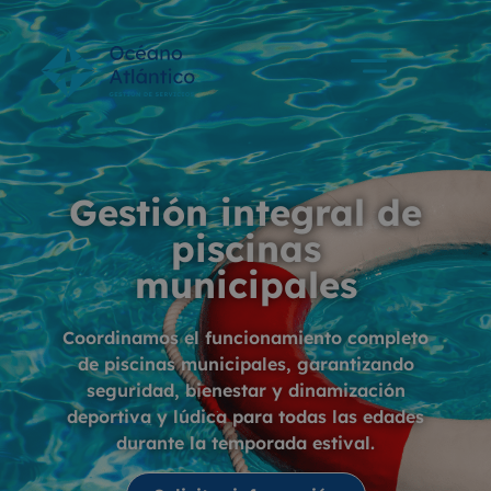
Gestión integral de
piscinas
municipales
Coordinamos el funcionamiento completo
de piscinas municipales, garantizando
seguridad, bienestar y dinamización
deportiva y lúdica para todas las edades
durante la temporada estival.