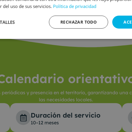
s y modelo de gobernanza.
criterios de valoración
r del uso de sus servicios.
Política de privacidad
tación
Seguimiento y j
ones y respuesta a
Elaboración de informe
TALLES
RECHAZAR TODO
ACE
seguimiento y cierre d
Calendario orientativ
eriódicas y presencia en el territorio, garantizando una 
las necesidades locales.
Duración del servicio
10–12 meses