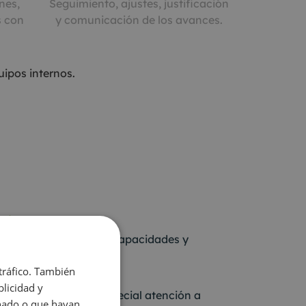
nes,
Seguimiento, ajustes, justificación
s con
y comunicación de los avances.
ipos internos.
aje real
con las necesidades, capacidades y
.
 tráfico. También
pleta
licidad y
y económicas con especial atención a
onado o que hayan