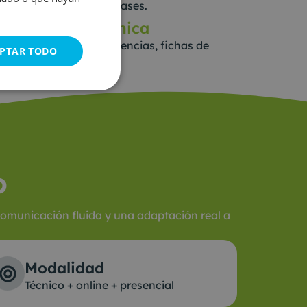
 y puntos clave de las bases.
ustificación técnica
s, recopilación de evidencias, fichas de
PTAR TODO
el proyecto.
o
comunicación fluida y una adaptación real a
Modalidad
Técnico + online + presencial