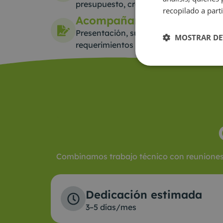
presupuesto, cronograma, indicadore
recopilado a parti
Acompañamiento en trami
Presentación, subsanaciones, alegaci
MOSTRAR DE
requerimientos administrativos.
Planificación
Combinamos trabajo técnico con reuniones p
Dedicación estimada
3–5 días/mes