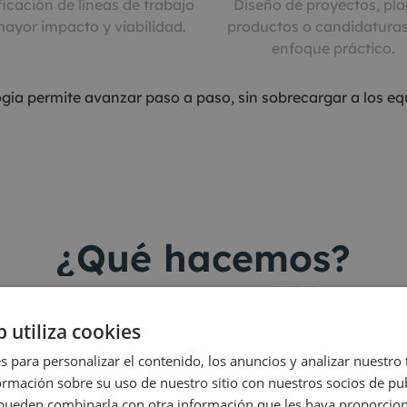
ficación de líneas de trabajo
Diseño de proyectos, pla
ayor impacto y viabilidad.
productos o candidatura
enfoque práctico.
gía permite avanzar paso a paso, sin sobrecargar a los equ
¿Qué hacemos?
Análisis del enc
spacios seguros y actividades
De cada convocatoria 
b utiliza cookies
estrategia del territorio
s para personalizar el contenido, los anuncios y analizar nuestro
icos
Redacción com
mación sobre su uso de nuestro sitio con nuestros socios de pub
ivos, actuaciones,
De memorias técnicas 
s pueden combinarla con otra información que les haya proporci