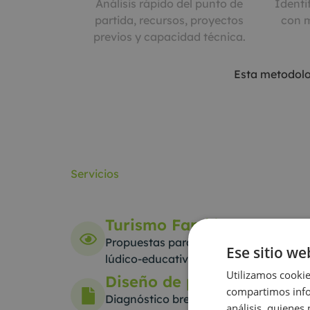
Análisis rápido del punto de
Identi
partida, recursos, proyectos
con m
previos y capacidad técnica.
Esta metodolo
Servicios
Turismo Familias
Propuestas para familias con niños, e
Ese sitio we
lúdico-educativas.
Utilizamos cookie
Diseño de proyectos turíst
compartimos infor
Diagnóstico breve, definición de objet
análisis, quiene