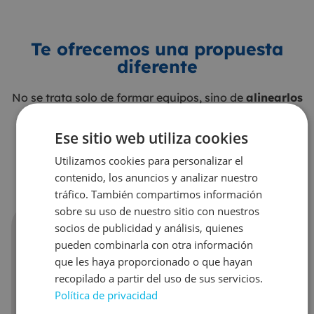
Te ofrecemos una propuesta
diferente
No se trata solo de formar equipos, sino de
alinearlos
con la estrategia de la empresa
para impulsar su
desarrollo y lograr un impacto real en la sociedad.
Ese sitio web utiliza cookies
Nuestro
enfoque de liderazgo
combina visión
Utilizamos cookies para personalizar el
humanista, orientación a negocio e impacto social.
contenido, los anuncios y analizar nuestro
tráfico. También compartimos información
sobre su uso de nuestro sitio con nuestros
socios de publicidad y análisis, quienes
Visión
pueden combinarla con otra información
que les haya proporcionado o que hayan
humanista
recopilado a partir del uso de sus servicios.
Política de privacidad