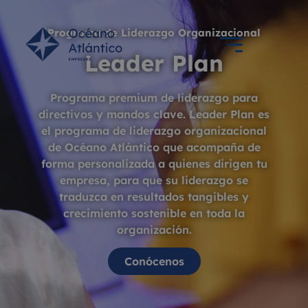
Programa de Liderazgo Organizacional
Leader Plan
Programa premium de liderazgo para
directivos y mandos clave. Leader Plan es
el programa de liderazgo organizacional
de Océano Atlántico que acompaña de
forma personalizada a quienes dirigen tu
empresa, para que su liderazgo se
traduzca en resultados tangibles y
crecimiento sostenible en toda la
organización.
Conócenos