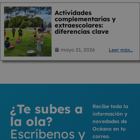
Actividades
complementarias y
extraescolares:
diferencias clave
mayo 21, 2026
Leer más...
¿Te subes a
Recibe toda la
información y
la ola?
novedades de
Océano en tu
Escríbenos y
correo.