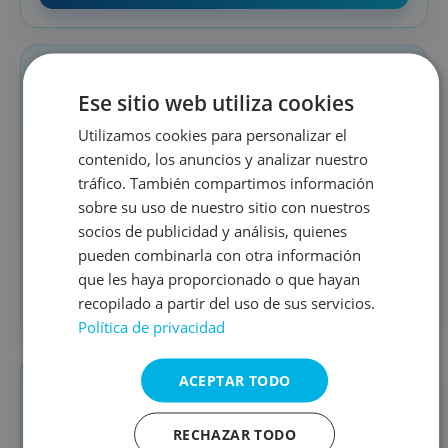
🌿
NATURALEZA
Ese sitio web utiliza cookies
Granja Escuela
Utilizamos cookies para personalizar el
contenido, los anuncios y analizar nuestro
Experiencias educativas en contacto con animales,
tráfico. También compartimos información
huerto y naturaleza para reforzar el aprendizaje
vivencial fuera del aula.
sobre su uso de nuestro sitio con nuestros
socios de publicidad y análisis, quienes
Animales
Huerto
pueden combinarla con otra información
que les haya proporcionado o que hayan
Ver Granja Escuela
→
recopilado a partir del uso de sus servicios.
Política de privacidad
ACEPTAR TODO
⛺
VERANO
RECHAZAR TODO
Campamentos de verano