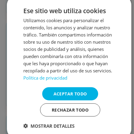
Ver curso de Director/a
→
Ese sitio web utiliza cookies
Utilizamos cookies para personalizar el
contenido, los anuncios y analizar nuestro
🤝
INTERVENCIÓN SOCIAL
tráfico. También compartimos información
sobre su uso de nuestro sitio con nuestros
Cursos de ocio e intervención social
socios de publicidad y análisis, quienes
Especialízate en habilidades sociales, mediación,
pueden combinarla con otra información
gestión de conflictos y otras competencias útiles
que les haya proporcionado o que hayan
para trabajar con personas y grupos.
recopilado a partir del uso de sus servicios.
Política de privacidad
Mediación
Habilidades sociales
ACEPTAR TODO
Ver cursos de intervención social
→
RECHAZAR TODO
📚
ESPECIALIZACIÓN
MOSTRAR DETALLES