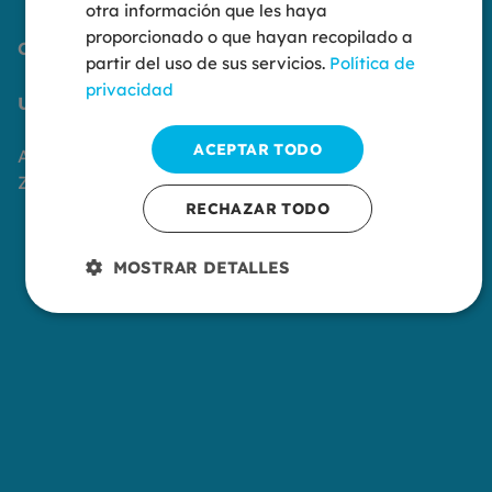
otra información que les haya
proporcionado o que hayan recopilado a
Contáctanos
partir del uso de sus servicios.
Política de
privacidad
Ubicación:
ACEPTAR TODO
Av Ranillas 1, Edificio 5D, Planta Baja, 50018
Zaragoza
RECHAZAR TODO
MOSTRAR DETALLES