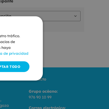
cipante
tro tráfico.
socios de
s haya
ca de privacidad
PTAR TODO
Contacto
Grupo océano:
976 90 10 99
,
agoza
Correo electrónico: