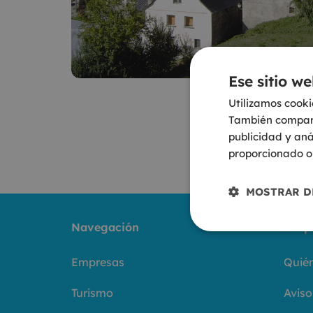
Ese sitio we
Utilizamos cooki
También comparti
publicidad y aná
proporcionado o 
MOSTRAR D
Navegación
Grup
Empresas
Quié
Turismo
Aviso