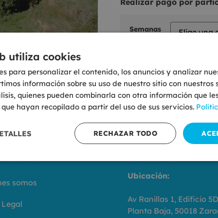
Realizar pago por parti
Semanas
b utiliza cookies
es para personalizar el contenido, los anuncios y analizar nues
Añadir al carrito
mos información sobre su uso de nuestro sitio con nuestros 
lisis, quienes pueden combinarla con otra información que le
que hayan recopilado a partir del uso de sus servicios.
Políti
ETALLES
RECHAZAR TODO
ACE
o Océano
Contáctanos
Ubicación:
nes somos
Av Ranillas 1, Edificio 5D
 Legal
Planta Baja, 50018 Zar