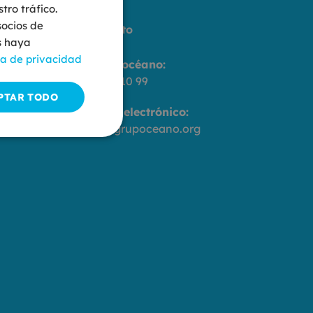
tro tráfico.
socios de
Contacto
s haya
ca de privacidad
Grupo océano:
976 90 10 99
,
PTAR TODO
agoza
Correo electrónico:
info@grupoceano.org