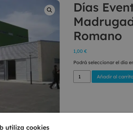
Días Even
Madrugad
Romano
1,00
€
Podrá seleccionar el día 
Añadir al carrit
b utiliza cookies