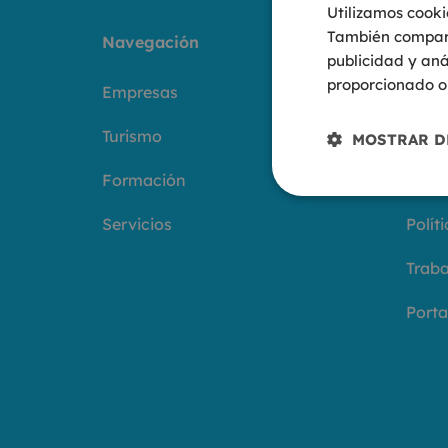
Utilizamos cooki
También comparti
Navegación
Grup
publicidad y aná
proporcionado o 
Empresas
Quié
Turismo
Aviso
MOSTRAR D
Formación
Polít
Servicios
Polít
Traba
Porta