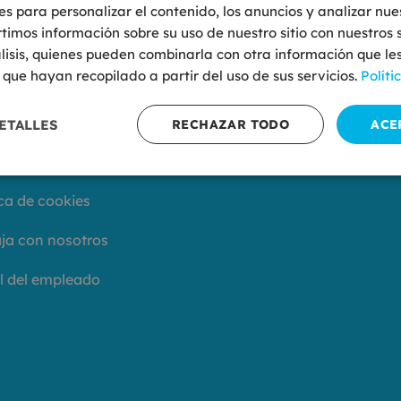
es para personalizar el contenido, los anuncios y analizar nues
mos información sobre su uso de nuestro sitio con nuestros 
o Océano
Contáctanos
lisis, quienes pueden combinarla con otra información que le
Ubicación:
que hayan recopilado a partir del uso de sus servicios.
Políti
nes somos
Av Ranillas 1, Edificio 5D
 Legal
ETALLES
RECHAZAR TODO
ACE
Planta Baja, 50018 Zar
ica de privacidad
ica de cookies
ja con nosotros
l del empleado