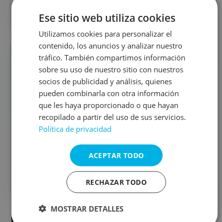
Ver actividades deportivas
→
Ese sitio web utiliza cookies
Utilizamos cookies para personalizar el
contenido, los anuncios y analizar nuestro
tráfico. También compartimos información
🌊
SERVICIOS
sobre su uso de nuestro sitio con nuestros
Servicios para centros y entidades
socios de publicidad y análisis, quienes
pueden combinarla con otra información
Explora el conjunto de servicios educativos,
que les haya proporcionado o que hayan
deportivos, sociales y de ocio que Océano Atlántico
recopilado a partir del uso de sus servicios.
desarrolla para centros, administraciones y
Política de privacidad
entidades.
Educación
Gestión integral
ACEPTAR TODO
Ver todos los servicios
→
RECHAZAR TODO
MOSTRAR DETALLES
Diseño del programa: