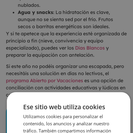
nublados.
Agua y snacks
: La hidratación es clave,
aunque no se sienta sed por el frío. Frutos
secos o barritas energéticas son ideales.
Y si te apetece que la experiencia esté organizada de
principio a fin (nieve, convivencia y equipo
especializado), puedes ver los
Días Blancos
y
preparar la equipación con antelación.
Si este año no podéis organizar una escapada, pero
necesitáis una solución en días no lectivos, el
programa Abierto por Vacaciones
es una opción de
conciliación con actividades educativas y lúdicas en
centros escolares.
Ese sitio web utiliza cookies
Utilizamos cookies para personalizar el
contenido, los anuncios y analizar nuestro
tráfico. También compartimos información