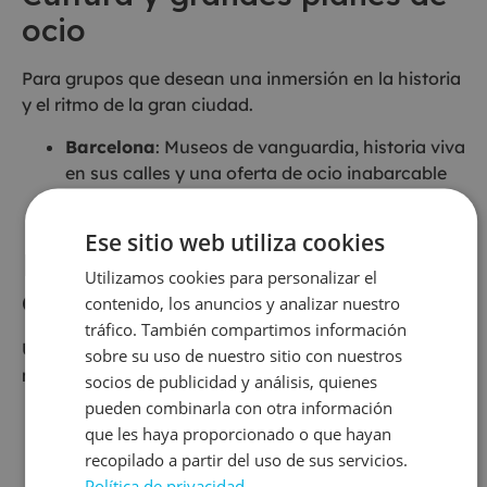
ocio
Para grupos que desean una inmersión en la historia
y el ritmo de la gran ciudad.
Barcelona
: Museos de vanguardia, historia viva
en sus calles y una oferta de ocio inabarcable
la convierten en uno de los mejores destinos
para viaje de fin de curso urbano.
Ese sitio web utiliza cookies
Naturaleza, interior y
Utilizamos cookies para personalizar el
aventura
contenido, los anuncios y analizar nuestro
tráfico. También compartimos información
Una alternativa excelente, educativa y a menudo
sobre su uso de nuestro sitio con nuestros
menos masificada.
socios de publicidad y análisis, quienes
pueden combinarla con otra información
Teruel
: Ofrece una mezcla única de patrimonio
que les haya proporcionado o que hayan
mudéjar, naturaleza sorprendente y actividades
recopilado a partir del uso de sus servicios.
de aventura con una relación calidad-precio
Política de privacidad