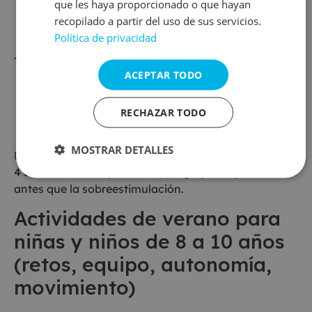
que les haya proporcionado o que hayan
Agua
recopilado a partir del uso de sus servicios.
Actividades sensoriales
Política de privacidad
Espacios tranquilos y con sombra
También son muy recomendables:
ACEPTAR TODO
Cuentacuentos
Música
RECHAZAR TODO
Psicomotricidad
Talleres creativos
MOSTRAR DETALLES
En esta etapa, las actividades para niños y niñas de
4 a 5 años deben priorizar el juego y la exploración
antes que la sobreestimulación.
Actividades de verano para
niñas y niños de 8 a 10 años
(retos, equipo, autonomía,
movimiento)