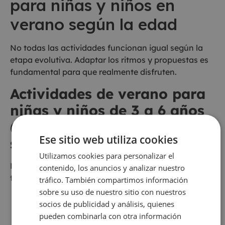
para niñas y niños en
verano según la edad
No todas las actividades funcionan igual según la
etapa evolutiva. Adaptar los ritmos y propuestas es
fundamental para que realmente disfruten.
Actividades de verano para
niñas y niños de 3 a 6 años
(rutina, sombras, agua,
Ese sitio web utiliza cookies
sensorial)
Utilizamos cookies para personalizar el
Las actividades para niños y niñas de 3 a 6 años
contenido, los anuncios y analizar nuestro
funcionan mejor cuando combinan:
tráfico. También compartimos información
sobre su uso de nuestro sitio con nuestros
Rutinas claras
socios de publicidad y análisis, quienes
Movimiento
pueden combinarla con otra información
Juego libre