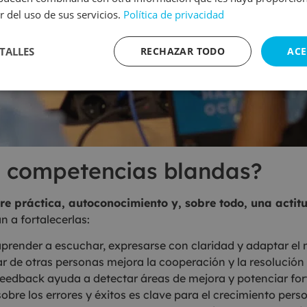
r del uso de sus servicios.
Política de privacidad
TALLES
RECHAZAR TODO
ACE
s competencias blandas?
re práctica, autoconocimiento y, sobre todo, una actit
 a fortalecerlas:
aprender a escuchar, expresarse con claridad y adaptar el
r de otras personas mejora la cooperación y la resolución 
 feedback ayuda a detectar áreas de mejora y potenciar for
obre los errores y éxitos es clave para el crecimiento perso