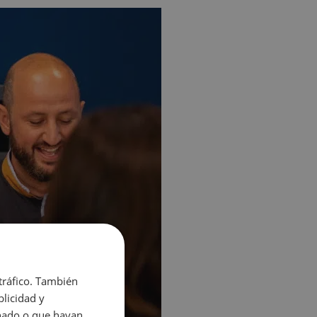
 tráfico. También
licidad y
onado o que hayan