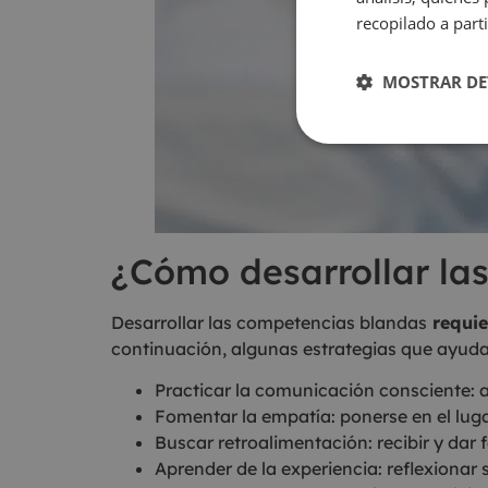
recopilado a parti
MOSTRAR DE
¿Cómo desarrollar la
Desarrollar las competencias blandas
requie
continuación, algunas estrategias que ayudan
Practicar la comunicación consciente: 
Fomentar la empatía: ponerse en el luga
Buscar retroalimentación: recibir y dar
Aprender de la experiencia: reflexionar s