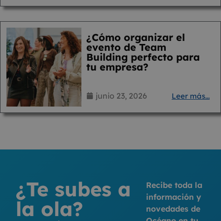
¿Cómo organizar el
evento de Team
Building perfecto para
tu empresa?
junio 23, 2026
Leer más...
¿Te subes a
Recibe toda la
información y
la ola?
novedades de
Océano en tu