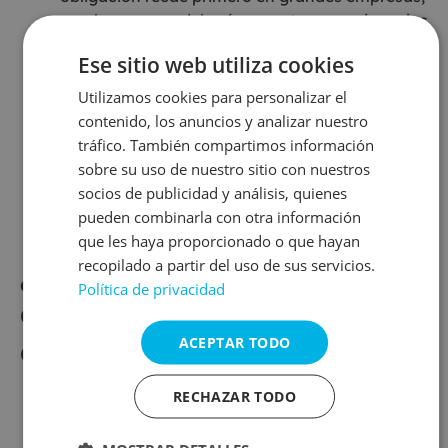
muchas pymes deberán reportar por exigencias
de sus cadenas de suministro.
Ese sitio web utiliza cookies
La doble materialidad cambia las reglas del
juego:
Las compañías deben analizar no solo
Utilizamos cookies para personalizar el
cómo les afecta el clima, sino cómo afectan
contenido, los anuncios y analizar nuestro
ellas al planeta y a la sociedad.
tráfico. También compartimos información
La verificación externa será clave:
2026 será
sobre su uso de nuestro sitio con nuestros
el primer año en que muchas empresas deban
socios de publicidad y análisis, quienes
auditar su información ESG igual que sus datos
pueden combinarla con otra información
financieros.
que les haya proporcionado o que hayan
recopilado a partir del uso de sus servicios.
¿Qué deben tener en
Política de privacidad
cuenta las
organizaciones en 2026?
ACEPTAR TODO
RECHAZAR TODO
Normativas más estrictas:
La CSRD y los
ESRS exigirán informes detallados,
comparables y auditables.