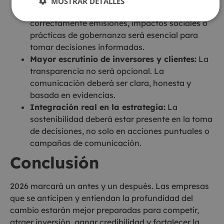
MOSTRAR DETALLES
Gestión rigurosa de datos:
Medir
correctamente emisiones, impactos sociales o
prácticas de gobernanza será esencial para
tomar decisiones informadas.
Mayor escrutinio de inversores y clientes:
La
transparencia no será opcional. La
comunicación deberá ser clara, honesta y
basada en evidencias.
Integración real en la estrategia:
La
sostenibilidad deberá estar presente en la toma
de decisiones, no solo en acciones puntuales o
campañas de comunicación.
Conclusión
2026 marcará un antes y un después. Las empresas
que se anticipen y entiendan la profundidad del
cambio estarán mejor preparadas para competir,
atraer inversión, ganar credibilidad y fortalecer la